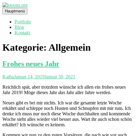
Zum
Inhalt
ktoons.org
Illustrationen
Hauptmenü
springen
Portfolio
Blog
Kontakt
Kategorie:
Allgemein
Frohes neues Jahr
Katha
Januar 14, 2019
Januar 30, 2021
Reichlich spät, aber trotzdem wünsche ich allen ein frohes neues
Jahr 2019! Möge dieses Jahr
das
Jahr aller Jahre werden.
Neues gibt es bei mir nichts. Ich war die gesamte letzte Woche
erkältet und schleppe noch Husten und Schnupfen mit mir rum. Ich
denke ich muss nur noch diese Woche durchhalten und kommende
Woche sieht alles wieder viel besser aus. Wart ihr auch schon schön
erkältet? Ich wünsche es keinem.
Kommen wir nun zu den guten Vorsätzen, die nach wie vor auch